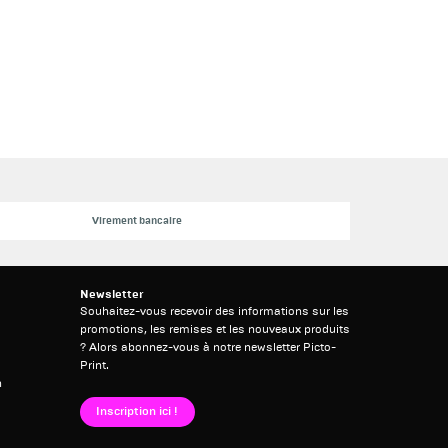
Virement bancaire
Newsletter
Souhaitez-vous recevoir des informations sur les
promotions, les remises et les nouveaux produits
? Alors abonnez-vous à notre newsletter Picto-
Print.
h
Inscription ici !