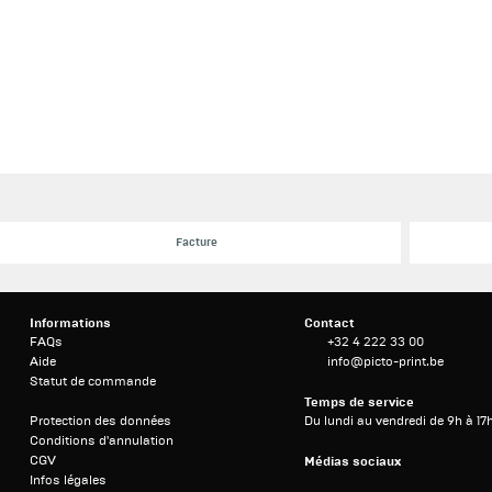
Facture
Informations
Contact
FAQs
+32 4 222 33 00
Aide
info@picto-print.be
Statut de commande
Temps de service
Protection des données
Du lundi au vendredi de 9h à 17
Conditions d'annulation
CGV
Médias sociaux
Infos légales