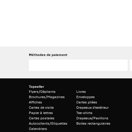
Méthodes de paiement
Topseller
Flyers/Dépliants
Livres
Brochures/Magazines
Enveloppes
Affiches
Cartes pliées
Cartes de visite
Drapeaux d'extérieur
Papier à lettres
Tee-shirts
Cartes postales
Drapeaux/Pavillons
Autocollants/Etiquettes
Boites rectangulaires
Calendriers